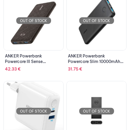
OUT OF STOCK
OUT OF STOCK
ANKER Powerbank
ANKER Powerbank
Powercore III Sense
Powercore Slim 10000mAh
10000mAh Fabric PD Black
Black
42.33
€
31.75
€
OUT OF STOCK
OUT OF STOCK