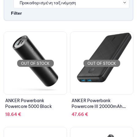
Filter
OUT OF STOCK
OUT OF STOCK
ANKER Powerbank
ANKER Powerbank
Powercore 5000 Black
Powercore III 20000mAh
Black
18.64
€
47.66
€