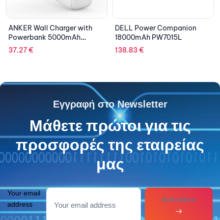
ANKER Wall Charger with
DELL Power Companion
Powerbank 5000mAh
18000mAh PW7015L
Powercore III Fusion White
37.27
€
138.83
€
Εγγραφή στο Newsletter
Μάθετε πρώτοι για τις
προσφορές της εταιρείας
μας
Your email
Subcribes
address