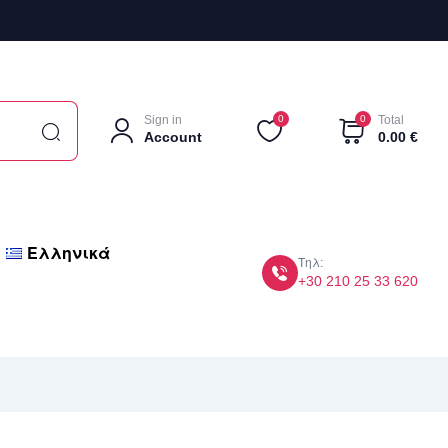
Sign in
0
0
Total
Account
0.00
€
Ελληνικά
Τηλ:
+30 210 25 33 620