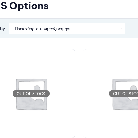
S Options
 By
OUT OF STOCK
OUT OF STO