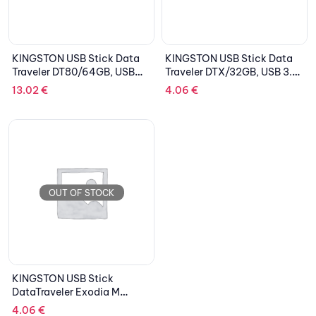
KINGSTON USB Stick Data
KINGSTON USB Stick Data
Traveler DT80/64GB, USB
Traveler DTX/32GB, USB 3.2,
3.2 Type-C, Silver/Black
Black
13.02
€
4.06
€
OUT OF STOCK
KINGSTON USB Stick
DataTraveler Exodia M
DTXM/32GB, USB 3.2, Black
4.06
€