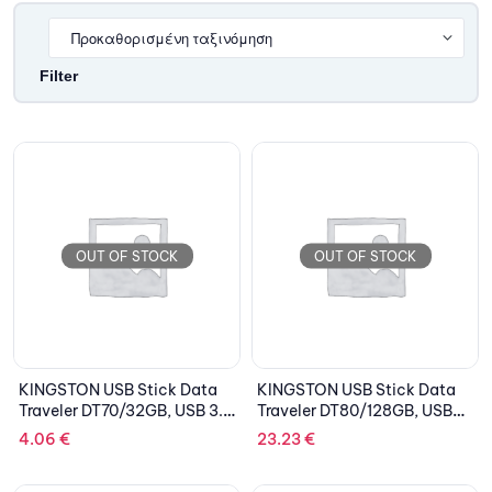
Filter
OUT OF STOCK
OUT OF STOCK
KINGSTON USB Stick Data
KINGSTON USB Stick Data
Traveler DT70/32GB, USB 3.2
Traveler DT80/128GB, USB
Type-C, Black
3.2 Type-C, Silver/Black
4.06
€
23.23
€