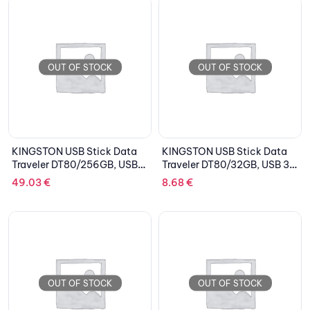
OUT OF STOCK
OUT OF STOCK
KINGSTON USB Stick Data
KINGSTON USB Stick Data
Traveler DT80/256GB, USB
Traveler DT80/32GB, USB 3.2
3.2 Type-C, Silver/Black
Type-C, Silver/Black
49.03
€
8.68
€
OUT OF STOCK
OUT OF STOCK