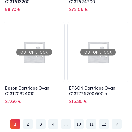
C13T613200
C13T624200
88.70
€
273.06
€
OUT OF STOCK
OUT OF STOCK
Epson Cartridge Cyan
EPSON Cartridge Cyan
C13T70324010
C13T725200 600ml
27.66
€
215.30
€
1
2
3
4
…
10
11
12