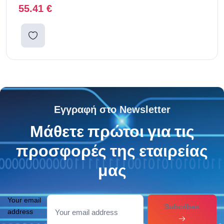
55.41
€
Εγγραφή στο Newsletter
Μάθετε πρώτοι για τις
προσφορές της εταιρείας
μας
Your email
Subcribes
address