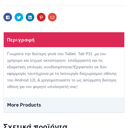
re
wishlis
t
Facebook
Twitter
Linkedin
Pinterest
Email
Περιγραφή
Γνωρίστε την δεύτερη γενιά του Tablet Tab P11 ,με τον
γρήγορο και ισχυρό οκταπύρηνο επεξεργαστή και τις
εξαιρετικές επιλογές συνδεσιμότητας!Εργαστείτε σε δύο
εφαρμογές ταυτόχρονα με τη λειτουργία διαχωρισμού οθόνης
του Android 12L & χρησιμοποιείστε το ως ασύρματη δεύτερη
οθόνη για τον φορητό υπολογιστή σας!
More Products
Σχετικά προϊόντα