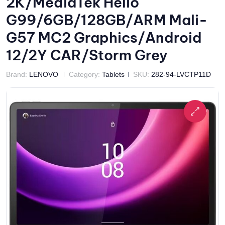
2K/MediaTek Helio
G99/6GB/128GB/ARM Mali-
G57 MC2 Graphics/Android
12/2Y CAR/Storm Grey
Brand:
LENOVO
Category:
Tablets
SKU:
282-94-LVCTP11D